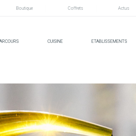
Boutique
Coffrets
Actus
ARCOURS
CUISINE
ETABLISSEMENTS