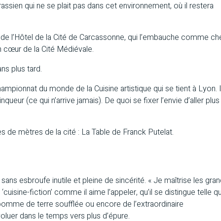
assien qui ne se plait pas dans cet environnement, où il restera
teur de l’Hôtel de la Cité de Carcassonne, qui l’embauche comme ch
in cœur de la Cité Médiévale.
ns plus tard.
championnat du monde de la Cuisine artistique qui se tient à Lyon. I
queur (ce qui n’arrive jamais). De quoi se fixer l’envie d’aller plus
s de mètres de la cité : La Table de Franck Putelat.
 sans esbroufe inutile et pleine de sincérité. « Je maîtrise les gra
 ‘cuisine-fiction’ comme il aime l’appeler, qu’il se distingue telle q
 pomme de terre soufflée ou encore de l’extraordinaire
évoluer dans le temps vers plus d’épure.