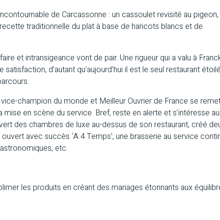
incontournable de Carcassonne : un cassoulet revisité au pigeon,
ecette traditionnelle du plat à base de haricots blancs et de
faire et intransigeance vont de pair. Une rigueur qui a valu à Franc
tisfaction, d’autant qu’aujourd’hui il est le seul restaurant étoil
parcours.
lé vice-champion du monde et Meilleur Ouvrier de France se remet
la mise en scène du service. Bref, reste en alerte et s’intéresse a
ouvert des chambres de luxe au-dessus de son restaurant, créé de
 ouvert avec succès ‘A 4 Temps’, une brasserie au service conti
astronomiques, etc.
blimer les produits en créant des mariages étonnants aux équilib