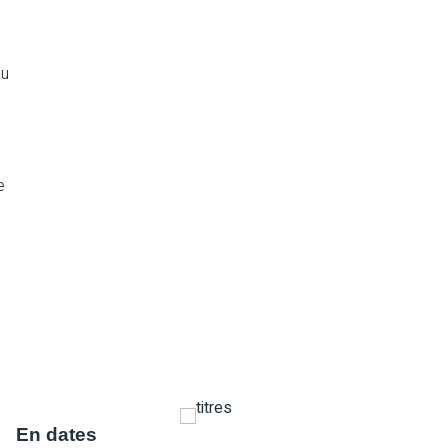
au
e
En dates