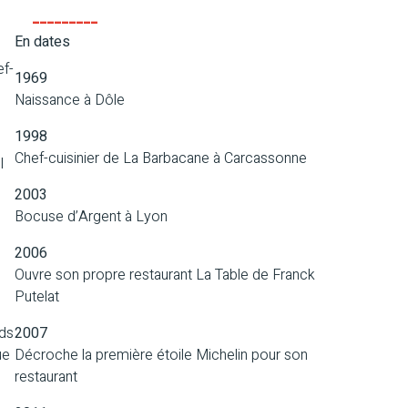
En dates
ef-
1969
Naissance à Dôle
1998
Chef-cuisinier de La Barbacane à Carcassonne
l
2003
Bocuse d’Argent à Lyon
2006
Ouvre son propre restaurant La Table de Franck
Putelat
2007
nds
Décroche la première étoile Michelin pour son
ue
restaurant