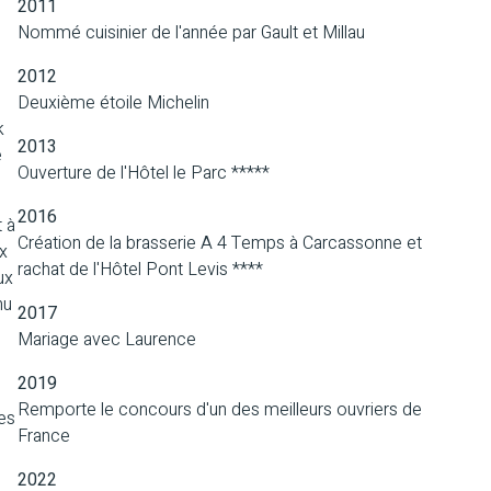
2011
Nommé cuisinier de l'année par Gault et Millau
2012
Deuxième étoile Michelin
k
2013
é
Ouverture de l'Hôtel le Parc *****
2016
 à
Création de la brasserie A 4 Temps à Carcassonne et
ux
rachat de l'Hôtel Pont Levis ****
ux
nu
2017
Mariage avec Laurence
2019
Remporte le concours d'un des meilleurs ouvriers de
res
France
2022