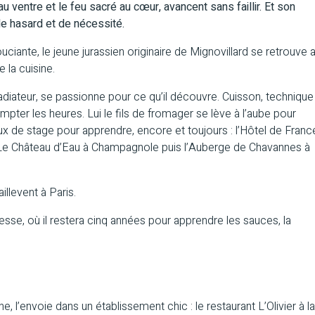
au ventre et le feu sacré au cœur, avancent sans faillir. Et son
 de hasard et de nécessité.
uciante, le jeune jurassien originaire de Mignovillard se retrouve 
 la cuisine.
radiateur, se passionne pour ce qu’il découvre. Cuisson, technique
ter les heures. Lui le fils de fromager se lève à l’aube pour
eux de stage pour apprendre, encore et toujours : l’Hôtel de Franc
t Le Château d’Eau à Champagnole puis l’Auberge de Chavannes à
illevent à Paris.
sse, où il restera cinq années pour apprendre les sauces, la
, l’envoie dans un établissement chic : le restaurant L’Olivier à la