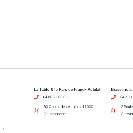
La Table & le Parc de Franck Putelat
Brasserie à
04 68 71 80 80
04 68 1
80 Chem. des Anglais, 11000
2 Boul
Carcassonne
Carcas
ité