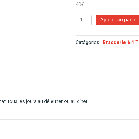
40
€
quantité
Ajouter au panier
de
Menu
au
Catégories :
Brasserie à 4 
fil
des
saisons
à
la
Brasserie
à
4
at, tous les jours au déjeuner ou au dîner.
Temps